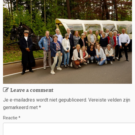
Leave a comment
Je e-mailadres wordt niet gepubliceerd.
Vereiste velden zijn
gemarkeerd met
*
Reactie
*