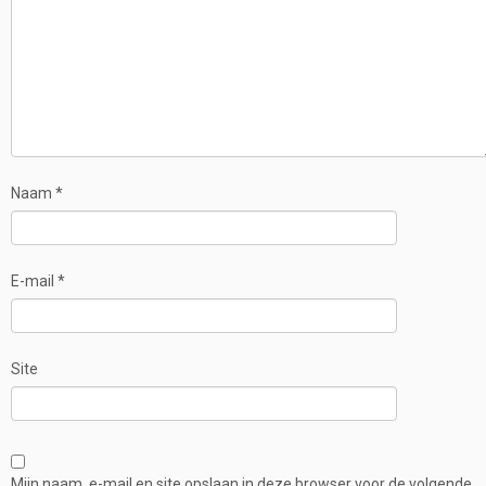
Naam
*
E-mail
*
Site
Mijn naam, e-mail en site opslaan in deze browser voor de volgende