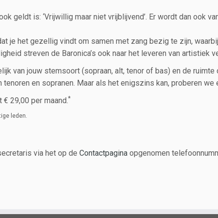
ook geldt is: ‘Vrijwillig maar niet vrijblijvend’. Er wordt dan ook
 je het gezellig vindt om samen met zang bezig te zijn, waarbij j
heid streven de Baronica’s ook naar het leveren van artistiek 
lijk van jouw stemsoort (sopraan, alt, tenor of bas) en de ruimt
 tenoren en sopranen. Maar als het enigszins kan, proberen we ee
*
t € 29,00 per maand.
ige leden.
ecretaris via het op de
Contactpagina
opgenomen telefoonnumme