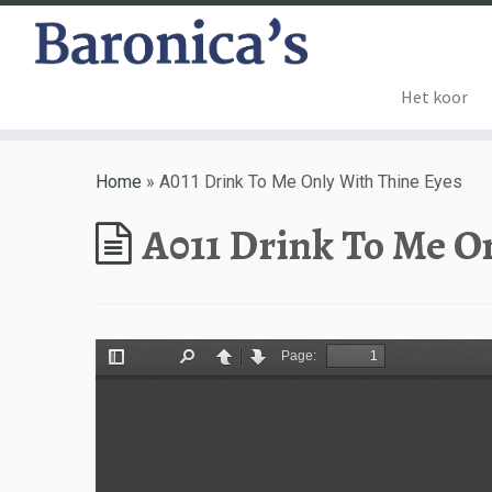
Het koor
Home
»
A011 Drink To Me Only With Thine Eyes
A011 Drink To Me O